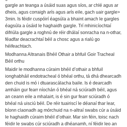
gargle an teanga a úsáid suas agus síos, ar chlé agus ar
dheis, agus corraigh arís agus arís eile, gach uair gargle>
3min. Is féidir cuspóirí éagsúla a bhaint amach le gargles
éagsúla a úsáid le haghaidh gargle. Trí mhinicíochtaí
difriúla gargle a roghnú de réir dhálaí sonracha na n-othar,
féadfar deacrachtaí béil a chosc agus a rialú go
héifeachtach.
Modhanna Altranais Bhéil Othair a bhfuil Goir Tracheal
Béil orthu
Maidir le modhanna cúraim bhéil d’othair a bhfuil
ionghabháil endotracheal ó bhéal orthu, tá dhá dhearcadh
den chuid is mó i dtuarascálacha baile. Is é dearcadh
amháin gur fearr níochán ó bhéal ná sciúradh béil, agus
an ceann eile a mhalairt, is é sin gur fearr sciúradh ó
bhéal ná uisciú béil. De réir tuairiscí le déanaí thar lear,
bíonn claonadh ag mórchuid na n-altraí swabs cúr a úsáid
le haghaidh cúraim bhéil d’othair. Mar sin féin, toisc nach
féidir le swabs cúr sciúradh a dhéanamh, ní féidir leo an