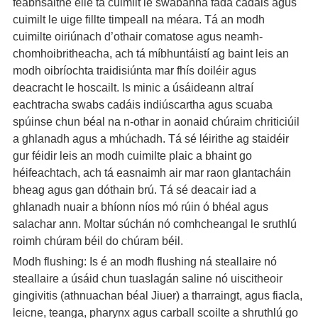
feabhsaithe eile tá cuimilt le swabanna fada cadáis agus
cuimilt le uige fillte timpeall na méara. Tá an modh
cuimilte oiriúnach d’othair comatose agus neamh-
chomhoibritheacha, ach tá míbhuntáistí ag baint leis an
modh oibríochta traidisiúnta mar fhís doiléir agus
deacracht le hoscailt. Is minic a úsáideann altraí
eachtracha swabs cadáis indiúscartha agus scuaba
spúinse chun béal na n-othar in aonaid chúraim chriticiúil
a ghlanadh agus a mhúchadh. Tá sé léirithe ag staidéir
gur féidir leis an modh cuimilte plaic a bhaint go
héifeachtach, ach tá easnaimh air mar raon glantacháin
bheag agus gan dóthain brú. Tá sé deacair iad a
ghlanadh nuair a bhíonn níos mó rúin ó bhéal agus
salachar ann. Moltar súchán nó comhcheangal le sruthlú
roimh chúram béil do chúram béil.
Modh flushing: Is é an modh flushing ná steallaire nó
steallaire a úsáid chun tuaslagán saline nó uiscitheoir
gingivitis (athnuachan béal Jiuer) a tharraingt, agus fiacla,
leicne, teanga, pharynx agus carball scoilte a shruthlú go