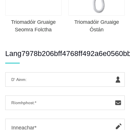
Triomadóir Gruaige
Triomadóir Gruaige
Seomra Folctha
Óstán
Lang7978b206bff4768ff492a6e0560b