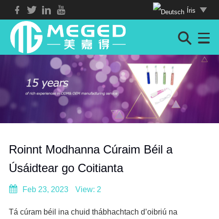
Íris
Roinnt Modhanna Cúraim Béil a
Úsáidtear go Coitianta
Feb 23, 2023
View: 2
Tá cúram béil ina chuid thábhachtach d’oibriú na