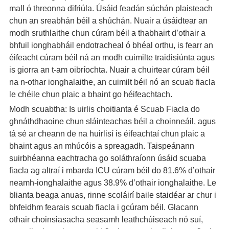
mall ó threonna difriúla. Úsáid feadán súchán plaisteach
chun an sreabhán béil a shúchán. Nuair a úsáidtear an
modh sruthlaithe chun cúram béil a thabhairt d’othair a
bhfuil ionghabháil endotracheal ó bhéal orthu, is fearr an
éifeacht cúram béil ná an modh cuimilte traidisiúnta agus
is giorra an t-am oibríochta. Nuair a chuirtear cúram béil
na n-othar ionghalaithe, an cuimilt béil nó an scuab fiacla
le chéile chun plaic a bhaint go héifeachtach.
Modh scuabtha: Is uirlis choitianta é Scuab Fiacla do
ghnáthdhaoine chun sláinteachas béil a choinneáil, agus
tá sé ar cheann de na huirlisí is éifeachtaí chun plaic a
bhaint agus an mhúcóis a spreagadh. Taispeánann
suirbhéanna eachtracha go soláthraíonn úsáid scuaba
fiacla ag altraí i mbarda ICU cúram béil do 81.6% d’othair
neamh-ionghalaithe agus 38.9% d’othair ionghalaithe. Le
blianta beaga anuas, rinne scoláirí baile staidéar ar chur i
bhfeidhm fearais scuab fiacla i gcúram béil. Glacann
othair choinsiasacha seasamh leathchúiseach nó suí,