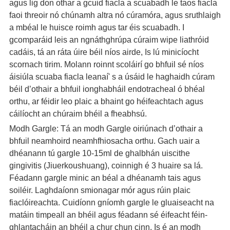
agus lig don othar a gcuid fiacla a scuabadh le taos fiacla
faoi threoir nó chúnamh altra nó cúramóra, agus sruthlaigh
a mbéal le huisce roimh agus tar éis scuabadh. I
gcomparáid leis an ngnáthghrúpa cúraim wipe liathróid
cadáis, tá an ráta úire béil níos airde, Is lú minicíocht
scornach tirim. Molann roinnt scoláirí go bhfuil sé níos
áisiúla scuaba fiacla leanaí' s a úsáid le haghaidh cúram
béil d’othair a bhfuil ionghabháil endotracheal ó bhéal
orthu, ar féidir leo plaic a bhaint go héifeachtach agus
cáilíocht an chúraim bhéil a fheabhsú.
Modh Gargle: Tá an modh Gargle oiriúnach d’othair a
bhfuil neamhoird neamhfhiosacha orthu. Gach uair a
dhéanann tú gargle 10-15ml de ghalbhán uiscithe
gingivitis (Jiuerkoushuang), coinnigh é 3 huaire sa lá.
Féadann gargle minic an béal a dhéanamh tais agus
soiléir. Laghdaíonn smionagar mór agus rúin plaic
fiaclóireachta. Cuidíonn gníomh gargle le gluaiseacht na
matáin timpeall an bhéil agus féadann sé éifeacht féin-
ghlantacháin an bhéil a chur chun cinn. Is é an modh