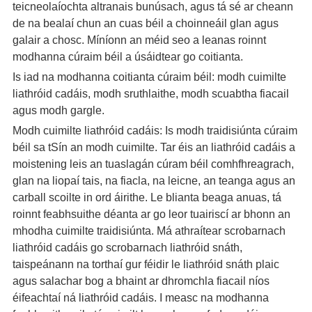
teicneolaíochta altranais bunúsach, agus tá sé ar cheann
de na bealaí chun an cuas béil a choinneáil glan agus
galair a chosc. Míníonn an méid seo a leanas roinnt
modhanna cúraim béil a úsáidtear go coitianta.
Is iad na modhanna coitianta cúraim béil: modh cuimilte
liathróid cadáis, modh sruthlaithe, modh scuabtha fiacail
agus modh gargle.
Modh cuimilte liathróid cadáis: Is modh traidisiúnta cúraim
béil sa tSín an modh cuimilte. Tar éis an liathróid cadáis a
moistening leis an tuaslagán cúram béil comhfhreagrach,
glan na liopaí tais, na fiacla, na leicne, an teanga agus an
carball scoilte in ord áirithe. Le blianta beaga anuas, tá
roinnt feabhsuithe déanta ar go leor tuairiscí ar bhonn an
mhodha cuimilte traidisiúnta. Má athraítear scrobarnach
liathróid cadáis go scrobarnach liathróid snáth,
taispeánann na torthaí gur féidir le liathróid snáth plaic
agus salachar bog a bhaint ar dhromchla fiacail níos
éifeachtaí ná liathróid cadáis. I measc na modhanna