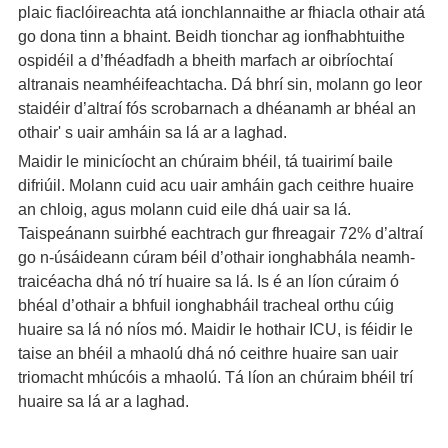
plaic fiaclóireachta atá ionchlannaithe ar fhiacla othair atá
go dona tinn a bhaint. Beidh tionchar ag ionfhabhtuithe
ospidéil a d’fhéadfadh a bheith marfach ar oibríochtaí
altranais neamhéifeachtacha. Dá bhrí sin, molann go leor
staidéir d’altraí fós scrobarnach a dhéanamh ar bhéal an
othair' s uair amháin sa lá ar a laghad.
Maidir le minicíocht an chúraim bhéil, tá tuairimí baile
difriúil. Molann cuid acu uair amháin gach ceithre huaire
an chloig, agus molann cuid eile dhá uair sa lá.
Taispeánann suirbhé eachtrach gur fhreagair 72% d’altraí
go n-úsáideann cúram béil d’othair ionghabhála neamh-
traicéacha dhá nó trí huaire sa lá. Is é an líon cúraim ó
bhéal d’othair a bhfuil ionghabháil tracheal orthu cúig
huaire sa lá nó níos mó. Maidir le hothair ICU, is féidir le
taise an bhéil a mhaolú dhá nó ceithre huaire san uair
triomacht mhúcóis a mhaolú. Tá líon an chúraim bhéil trí
huaire sa lá ar a laghad.