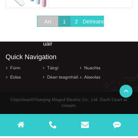
Trí rothlú tapa nó tonnchrith chroí an
mhótair,
An
1
2
Deireanach
chéad
uair
Quick Navigation
Fúnn
Táirgí
Nuachta
Eolas
Déan teagmháil linn.
Aiseolas
Cóipcheart©Yueqing Meged Electric Co., Ltd. Gach Ceart ar
cosaint.