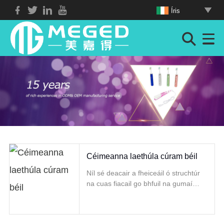
Íris
Céimeanna laethúla cúram béil
Níl sé deacair a fheiceáil ó struchtúr
na cuas fiacail go bhfuil na gumaí
cosúil leis na matáin a fillteann na
fiacla go docht.