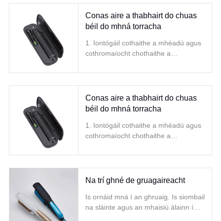
Conas aire a thabhairt do chuas
béil do mhná torracha
1. Iontógáil cothaithe a mhéadú agus
cothromaíocht chothaithe a
choinneáil. Chomh maith le próitéin
leordhóthanach, tá vitimín A, D, C
agus roinnt substaintí
neamhorgánacha mar ion
Conas aire a thabhairt do chuas
béil do mhná torracha
1. Iontógáil cothaithe a mhéadú agus
cothromaíocht chothaithe a
choinneáil. Chomh maith le próitéin
leordhóthanach, tá vitimín A, D, C
agus roinnt substaintí
neamhorgánacha mar ion
Na trí ghné de gruagaireacht
Is ornáid mná í an ghruaig. Is siombail
na sláinte agus an mhaisiú álainn í
gruaig lonrach agus íogair.