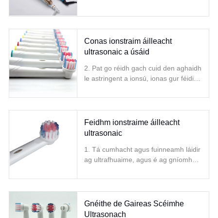
Conas ionstraim áilleacht
ultrasonaic a úsáid
2. Pat go réidh gach cuid den aghaidh
le astringent a ionsú, ionas gur féidir
an craiceann a dhíghalrú go maith
agus a chosaint is fearr.
Feidhm ionstraime áilleacht
ultrasonaic
1. Tá cumhacht agus fuinneamh láidir
ag ultrafhuaime, agus é ag gníomhú
ar an duine is féidir le cealla
craiceann creathadh, éifeacht
suathaireachta breá a tháirgeadh,
Gnéithe de Gaireas Scéimhe
Ultrasonach