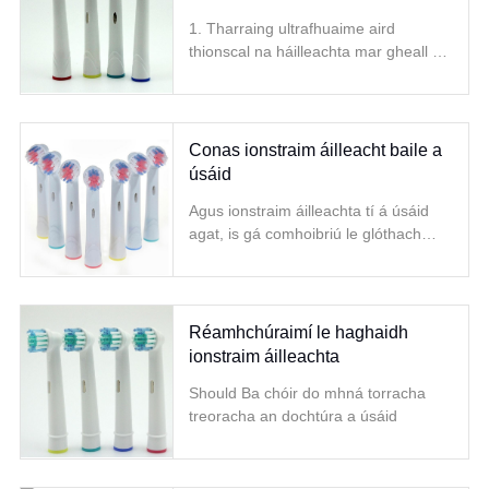
1. Tharraing ultrafhuaime aird
thionscal na háilleachta mar gheall ar
a raon leathan cóireála, éifeacht
leigheasach mhaith, agus éifeacht
thapa.
Conas ionstraim áilleacht baile a
úsáid
Agus ionstraim áilleachta tí á úsáid
agat, is gá comhoibriú le glóthach
áilleachta. Comhlánaíonn an bheirt a
chéile
Réamhchúraimí le haghaidh
ionstraim áilleachta
Should Ba chóir do mhná torracha
treoracha an dochtúra a úsáid