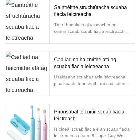
Saintréithe struchtúracha scuaba
fiacla leictreacha
Tá trí bhealach gluaiseachta ag
ceann scuab scuab fiacla leictreach:
is é ceann an ceann scuab le
haghaidh gluaisne líneach
cómhalartach,
Cad iad na haicmithe atá ag
scuaba fiacla leictreacha
Úsáideann scuaba fiacla leictreacha
gluaiseacht tonnchrith ardluais chun
an ceann scuab a thiomáint chun
rothlú nó creathadh chun éifeacht na
bhfiacla glantacháin a bhaint amach.
Prionsabal teicniúil scuab fiacla
leictreach
Is cineál scuab fiacla é an scuab fiacla
leictreach a chum Philippe-Guy Woog.